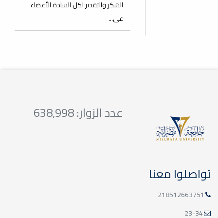
الشكر والتقدير لكل السادة الأعضاء
عى...
عدد الزوار: 638,998
تواصلوا معنا
218512663751
23-34