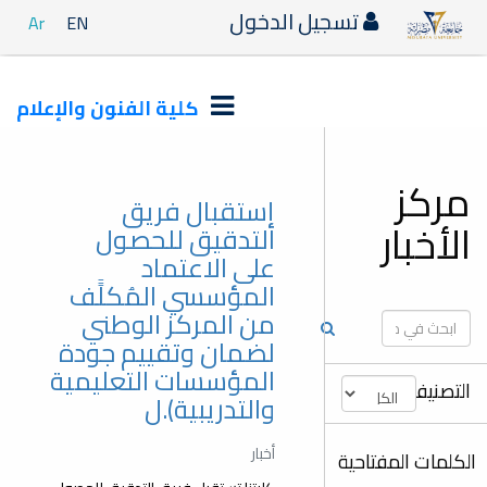
تسجيل الدخول
Ar
EN
كلية الفنون والإعلام
مركز
إستقبال فريق
الأخبار
التدقيق للحصول
على الاعتماد
المؤسسي المُكلًَف
من المركز الوطني
لضمان وتقييم جودة
المؤسسات التعليمية
التصنيفات
والتدريبية).ل
أخبار
الكلمات المفتاحية