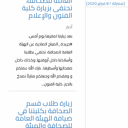
العامة للصحافة،
[مصراتة / 8 فبراير 2020]
تحتفى بزيارة كلية
الفنون والإعلام
أخبار
بعد زيارتنا لمقرها يوم أمس،
#جريدة_الصباح الصادرة عن الهيئة
العامة للصحافة، تحتفي بطلابنا
وأساتذتنا داخل أروقتها، وكذلك داخل
صفحاتها وأسطرها.. بارك الله عملكم
و وفقكم الله وجعلكم منارةً تصدحُ
بالخير. كلية الفنون...
زيارة طلاب قسم
الصحافة بكليتنا في
ضيافة الهيئة العامة
للصحافة والهيئة