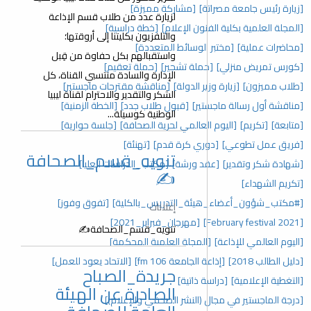
[زيارة رئيس جامعة مصراتة]
[مشاركة مميزة]
لزيارة عدد من طلاب قسم الإذاعة
[المجلة العلمية بكلية الفنون الإعلام]
[خطة دراسية]
والتلفزيون بكليتنا إلى أروقتها؛
[محاضرات عملية]
[مختبر الوسائط المتعددة]
واستقبالهم بكل حفاوة من قِبل
[كورس تمريض منزلي]
[حملة تشجير]
[حملة تعقيم]
الإدارة والسادة منتسبي القناة، كل
[طلاب مميزون]
[زيارة وزير الدولة]
[مناقشة مقترحات ماجستير]
الشكر والتقدير والاحترام لقناة ليبيا
[مناقشة أول رسالة ماجستير]
[قبول طلاب جدد]
[الخطة الزمنية]
الوطنية كوسيلة...
[متابعة]
[تكريم]
[اليوم العالمي لحرية الصحافة]
[جلسة حوارية]
[فريق عمل تطوعي]
[دوري كرة قدم]
[تهنئة]
تنويه_قسم_الصحافة
[شهادة شكر وتقدير]
[عقد ورشة]
[مكتب_الدراسات العليا]
✍️
[تكريم الشهداء]
[#مكتب_شؤون_أعضاء_هيئة_التدريس_بالكلية]
[تفوق وفوز]
إعلانات
[February festival 2021]
[مهرجان_فبراير_2021]
تنويه_قسم_الصحافة✍️
[اليوم العالمي للإذاعة]
[المجلة العلمية المحكمة]
[دليل الطالب 2018]
[إذاعة الجامعة 106 fm]
[الاتحاد يعود للعمل]
جريدة_الصباح
[التغطية الإعلامية]
[دراسة ذاتية]
الصادرة عن الهيئة
[درجة الماجستير في مجال (النشر الصحفي والإعلام)]