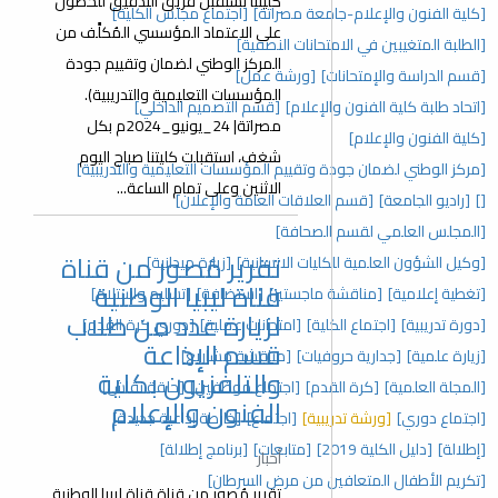
كليتنا تستقبل فريق التدقيق للحصول
[كلية الفنون والإعلام-جامعة مصراتة]
[اجتماع مجلس الكلية]
على الاعتماد المؤسسي المُكلًَف من
[الطلبة المتغيبين في الامتحانات النصفية]
المركز الوطني لضمان وتقييم جودة
[قسم الدراسة والإمتحانات]
[ورشة عمل]
المؤسسات التعليمية والتدريبية).
[اتحاد طلبة كلية الفنون والإعلام]
[قسم التصميم الداخلي]
مصراتة| 24_يونيو_2024م بكل
[كلية الفنون والإعلام]
شغف، استقبلت كليتنا صباح اليوم
[مركز الوطني لضمان جودة وتقييم المؤسسات التعليمية والتدريبية]
الاثنين وعلى تمام الساعة...
[]
[راديو الجامعة]
[قسم العلاقات العامة والإعلان]
[المجلس العلمي لقسم الصحافة]
تقرير مُصور من قناة
[وكيل الشؤون العلمية للكليات الانسانية]
[زيارة ميدانية]
قناة ليبيا الوطنية
[تغطية إعلامية]
[مناقشة ماجستير]
[استضافة]
[تسليم واستلام]
لزيارة عدد من طلاب
[دورة تدريبية]
[اجتماع الكلية]
[امتحانات عملية]
[دوري كرة القدم]
قسم الإذاعة
[زيارة علمية]
[جدارية حروفيات]
[مناقشة مشاريع]
والتلفزيون بكلية
[المجلة العلمية]
[كرة القدم]
[اجتماع موظفين]
[حلقة نقاش]
الفنون والإعلام
[اجتماع دوري]
[ورشة تدريبية]
[اجتماع]
[خارطة إذاعية جديدة]
[إطلالة]
[دليل الكلية 2019]
[متابعات]
[برنامج إطلالة]
أخبار
[تكريم الأطفال المتعافين من مرض السرطان]
تقرير مُصور من قناة قناة ليبيا الوطنية