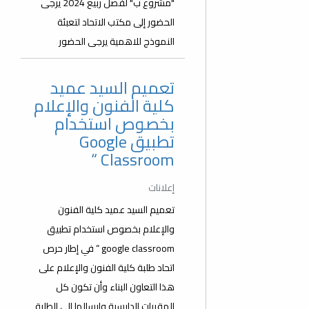
"مشروع ب" لفصل ربيع 2024 يرجى
الحضور إلى مكتب الاتحاد لتعبئة
النموذج للاهمية يرجى الحضور
تعميم السيد عميد
كلية الفنون والإعلام
بخصوص استخدام
تطبيق Google
Classroom “
إعلانات
تعميم السيد عميد كلية الفنون
والإعلام بخصوص استخدام تطبيق
google classroom “ في إطار حرص
اتحاد طلبة كلية الفنون والإعلام على
هذا التعاون البناء وأن تكون كل
المقررات الدارسية وارسالها إلى الطلبة