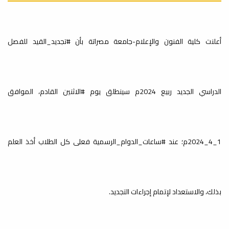
إعــــــــــــــــــــــــــــــلان
تعميم السيد
إعلانات
أعلنت كلية الفنون والإعلام-جامعة مصراتة بأن #تجديد_القيد للفصل
عميد كلية
على الطلبة المتقدمين على التخرج "مشروع ب" لفصل ربيع 2024 يرجى
الحضور إلى مكتب...
الفنون والإعلام
الدراسي الجديد ربيع 2024م سينطلق يوم #الاثنين القادم، الموافق
بخصوص
استخدام تطبيق
Google Classroom “
جدول المحاضرات
1_4_2024م؛ عند #ساعات_الدوام_الرسمية فعلى كل الطلاب أخذ العلم
لكافة الاقسام
إعلانات
تعميم السيد عميد كلية الفنون والإعلام بخصوص استخدام تطبيق google
العلمية بالكلية
classroom “ في إطار...
بذلك، والاستعداد لإتمام إجراءات التجديد.
للفصل الدراسي
ربيع 2024م.