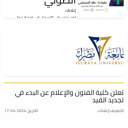
إعلانات
لمن يرغب في التسجيل في ورشة عمل
اساسيات التعليق الصوتي نحيطكم علما بان غدا السبت...
تنويه_قسم_الصحافة✍️
تعلن كلية الفنون والإعلام عن البدء في
إعلانات
تجديد القيد
تنويه_قسم_الصحافة✍️
التصنيف:إعلانات
التاريخ: 2024-04-17