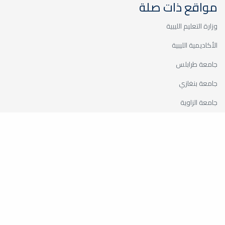
مواقع ذات صلة
الإذاعي "
وزارة التعليم الليبية
إعلانات
الأكاديمية الليبية
انطلاق الدورات التدريبيه في اذاعة الجامعة
مصراته بالأستوديو التدريبي بكلية...
جامعة طرابلس
" دورة تدريبية في
جامعة بنغازي
مجال التصوير
جامعة الزاوية
التلفزيوني "
مركز الطاقات المتجددة
إعلانات
اللجنة المشتركة بين جامعة مصراته وشركة الحديد والصلب
تعلم جميع المسجلين بالدورة التدريبية التي
يقيمها قسم الإذاعة والتلفزيون...
موقع الكلية الجغرافي