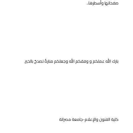
صفحاتها وأسطرها..
بارك الله عملكم و وفقكم الله وجعلكم منارةً تصدحُ بالخير.
كلية الفنون والإعلام-جامعة مصراتة