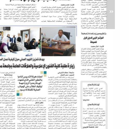
«
ن
التخرج "مشروع ب" لفصل ربيع 2024