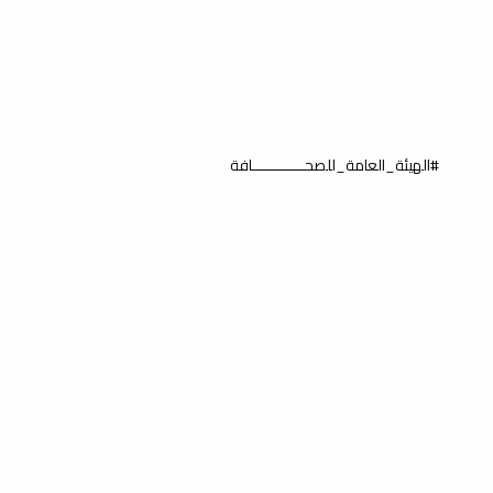
#الهيئة_العامة_للصحــــــــــــافة
عة