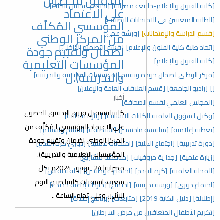
التدقيق للحصول
[كلية الفنون والإعلام-جامعة مصراتة]
[اجتماع مجلس الكلية]
على الاعتماد
[الطلبة المتغيبين في الامتحانات النصفية]
المؤسسي المُكلًَف
[قسم الدراسة والإمتحانات]
[ورشة عمل]
من المركز الوطني
[اتحاد طلبة كلية الفنون والإعلام]
[قسم التصميم الداخلي]
لضمان وتقييم جودة
المؤسسات التعليمية
[كلية الفنون والإعلام]
والتدريبية).ل
[مركز الوطني لضمان جودة وتقييم المؤسسات التعليمية والتدريبية]
[]
[راديو الجامعة]
[قسم العلاقات العامة والإعلان]
أخبار
[المجلس العلمي لقسم الصحافة]
كليتنا تستقبل فريق التدقيق للحصول
[وكيل الشؤون العلمية للكليات الانسانية]
[زيارة ميدانية]
على الاعتماد المؤسسي المُكلًَف من
[تغطية إعلامية]
[مناقشة ماجستير]
[استضافة]
[تسليم واستلام]
المركز الوطني لضمان وتقييم جودة
[دورة تدريبية]
[اجتماع الكلية]
[امتحانات عملية]
[دوري كرة القدم]
المؤسسات التعليمية والتدريبية).
[زيارة علمية]
[جدارية حروفيات]
[مناقشة مشاريع]
مصراتة| 24_يونيو_2024م بكل
[المجلة العلمية]
[كرة القدم]
[اجتماع موظفين]
[حلقة نقاش]
شغف، استقبلت كليتنا صباح اليوم
[اجتماع دوري]
[ورشة تدريبية]
[اجتماع]
[خارطة إذاعية جديدة]
الاثنين وعلى تمام الساعة...
[إطلالة]
[دليل الكلية 2019]
[متابعات]
[برنامج إطلالة]
[تكريم الأطفال المتعافين من مرض السرطان]