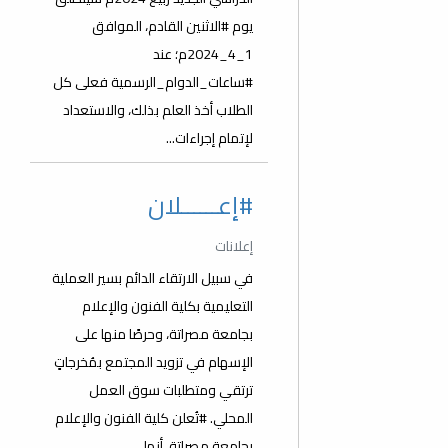
يوم #الاثنين القادم، الموافق
1_4_2024م؛ عند
#ساعات_الدوام_الرسمية فعلى كل
الطلاب أخذ العلم بذلك، والاستعداد
لإتمام إجراءات...
#إعــــــلان
إعلانات
في سبيل الارتقاء الدائم بسير العملية
التعليمية بكلية الفنون والإعلام
بجامعة مصراتة، وحرصًا منها على
الإسهام في تزويد المجتمع بمُخرجاتٍ
ترتقي ومتطلبات سوق العمل
المحلي. #تُعلن كلية الفنون والإعلام
بجامعة مصراتة، أنها...