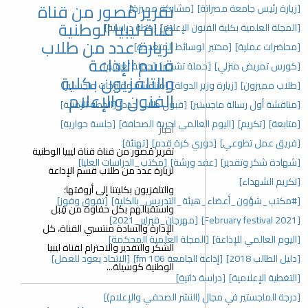
تقرير مُصور من قناة
[زيارة رئيس جامعة مصراتة]
[مشاركة مميزة]
قناة ليبيا الوطنية
[المجلة العلمية بكلية الفنون الإعلام]
[خطة دراسية]
لزيارة عدد من طلاب
[محاضرات عملية]
[مختبر الوسائط المتعددة]
قسم الإذاعة
[كورس تمريض منزلي]
[حملة تشجير]
[حملة تعقيم]
والتلفزيون بكلية
[طلاب مميزون]
[زيارة وزير الدولة]
[مناقشة مقترحات ماجستير]
الفنون والإعلام
[مناقشة أول رسالة ماجستير]
[قبول طلاب جدد]
[الخطة الزمنية]
[متابعة]
[تكريم]
[اليوم العالمي لحرية الصحافة]
[جلسة حوارية]
أخبار
[فريق عمل تطوعي]
[دوري كرة قدم]
[تهنئة]
تقرير مُصور من قناة قناة ليبيا الوطنية
[شهادة شكر وتقدير]
[عقد ورشة]
[مكتب_الدراسات العليا]
لزيارة عدد من طلاب قسم الإذاعة
[تكريم الشهداء]
والتلفزيون بكليتنا إلى أروقتها؛
[#مكتب_شؤون_أعضاء_هيئة_التدريس_بالكلية]
[تفوق وفوز]
واستقبالهم بكل حفاوة من قِبل
[February festival 2021]
[مهرجان_فبراير_2021]
الإدارة والسادة منتسبي القناة، كل
[اليوم العالمي للإذاعة]
[المجلة العلمية المحكمة]
الشكر والتقدير والاحترام لقناة ليبيا
[دليل الطالب 2018]
[إذاعة الجامعة 106 fm]
[الاتحاد يعود للعمل]
الوطنية كوسيلة...
[التغطية الإعلامية]
[دراسة ذاتية]
[درجة الماجستير في مجال (النشر الصحفي والإعلام)]