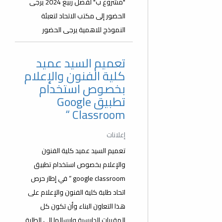
"مشروع ب" لفصل ربيع 2024 يرجى
الحضور إلى مكتب الاتحاد لتعبئة
النموذج للاهمية يرجى الحضور
تعميم السيد عميد
كلية الفنون والإعلام
بخصوص استخدام
تطبيق Google
Classroom “
إعلانات
تعميم السيد عميد كلية الفنون
والإعلام بخصوص استخدام تطبيق
google classroom “ في إطار حرص
اتحاد طلبة كلية الفنون والإعلام على
هذا التعاون البناء وأن تكون كل
المقررات الدارسية وارسالها إلى الطلبة