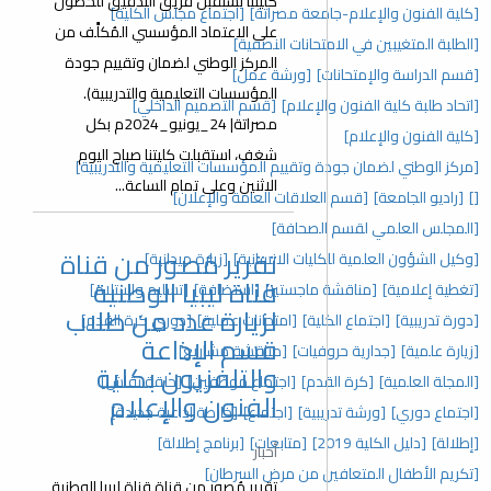
كليتنا تستقبل فريق التدقيق للحصول
[كلية الفنون والإعلام-جامعة مصراتة]
[اجتماع مجلس الكلية]
على الاعتماد المؤسسي المُكلًَف من
[الطلبة المتغيبين في الامتحانات النصفية]
المركز الوطني لضمان وتقييم جودة
[قسم الدراسة والإمتحانات]
[ورشة عمل]
المؤسسات التعليمية والتدريبية).
[اتحاد طلبة كلية الفنون والإعلام]
[قسم التصميم الداخلي]
مصراتة| 24_يونيو_2024م بكل
[كلية الفنون والإعلام]
شغف، استقبلت كليتنا صباح اليوم
[مركز الوطني لضمان جودة وتقييم المؤسسات التعليمية والتدريبية]
الاثنين وعلى تمام الساعة...
[]
[راديو الجامعة]
[قسم العلاقات العامة والإعلان]
[المجلس العلمي لقسم الصحافة]
تقرير مُصور من قناة
[وكيل الشؤون العلمية للكليات الانسانية]
[زيارة ميدانية]
قناة ليبيا الوطنية
[تغطية إعلامية]
[مناقشة ماجستير]
[استضافة]
[تسليم واستلام]
لزيارة عدد من طلاب
[دورة تدريبية]
[اجتماع الكلية]
[امتحانات عملية]
[دوري كرة القدم]
قسم الإذاعة
[زيارة علمية]
[جدارية حروفيات]
[مناقشة مشاريع]
والتلفزيون بكلية
[المجلة العلمية]
[كرة القدم]
[اجتماع موظفين]
[حلقة نقاش]
الفنون والإعلام
[اجتماع دوري]
[ورشة تدريبية]
[اجتماع]
[خارطة إذاعية جديدة]
[إطلالة]
[دليل الكلية 2019]
[متابعات]
[برنامج إطلالة]
أخبار
[تكريم الأطفال المتعافين من مرض السرطان]
تقرير مُصور من قناة قناة ليبيا الوطنية