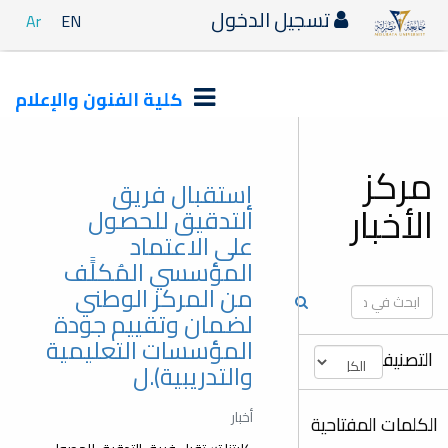
تسجيل الدخول
Ar
EN
كلية الفنون والإعلام
مركز
إستقبال فريق
الأخبار
التدقيق للحصول
على الاعتماد
المؤسسي المُكلًَف
من المركز الوطني
لضمان وتقييم جودة
المؤسسات التعليمية
التصنيفات
والتدريبية).ل
أخبار
الكلمات المفتاحية