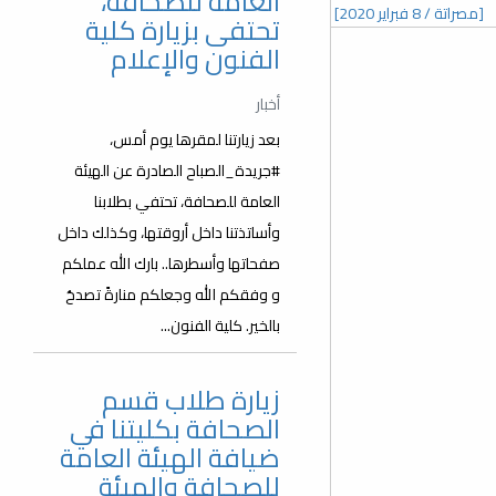
العامة للصحافة،
[مصراتة / 8 فبراير 2020]
تحتفى بزيارة كلية
الفنون والإعلام
أخبار
بعد زيارتنا لمقرها يوم أمس،
#جريدة_الصباح الصادرة عن الهيئة
العامة للصحافة، تحتفي بطلابنا
وأساتذتنا داخل أروقتها، وكذلك داخل
صفحاتها وأسطرها.. بارك الله عملكم
و وفقكم الله وجعلكم منارةً تصدحُ
بالخير. كلية الفنون...
زيارة طلاب قسم
الصحافة بكليتنا في
ضيافة الهيئة العامة
للصحافة والهيئة