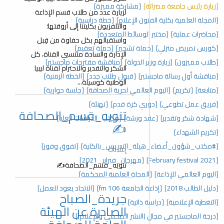
[زيارة رئيس جامعة مصراتة]
[مشاركة مميزة]
لزيارة عدد من طلاب قسم الإذاعة
[المجلة العلمية بكلية الفنون الإعلام]
[خطة دراسية]
والتلفزيون بكليتنا إلى أروقتها؛
[محاضرات عملية]
[مختبر الوسائط المتعددة]
واستقبالهم بكل حفاوة من قِبل
[كورس تمريض منزلي]
[حملة تشجير]
[حملة تعقيم]
الإدارة والسادة منتسبي القناة، كل
[طلاب مميزون]
[زيارة وزير الدولة]
[مناقشة مقترحات ماجستير]
الشكر والتقدير والاحترام لقناة ليبيا
[مناقشة أول رسالة ماجستير]
[قبول طلاب جدد]
[الخطة الزمنية]
الوطنية كوسيلة...
[متابعة]
[تكريم]
[اليوم العالمي لحرية الصحافة]
[جلسة حوارية]
[فريق عمل تطوعي]
[دوري كرة قدم]
[تهنئة]
تنويه_قسم_الصحافة
[شهادة شكر وتقدير]
[عقد ورشة]
[مكتب_الدراسات العليا]
✍️
[تكريم الشهداء]
[#مكتب_شؤون_أعضاء_هيئة_التدريس_بالكلية]
[تفوق وفوز]
إعلانات
[February festival 2021]
[مهرجان_فبراير_2021]
تنويه_قسم_الصحافة✍️
[اليوم العالمي للإذاعة]
[المجلة العلمية المحكمة]
[دليل الطالب 2018]
[إذاعة الجامعة 106 fm]
[الاتحاد يعود للعمل]
جريدة_الصباح
[التغطية الإعلامية]
[دراسة ذاتية]
الصادرة عن الهيئة
[درجة الماجستير في مجال (النشر الصحفي والإعلام)]