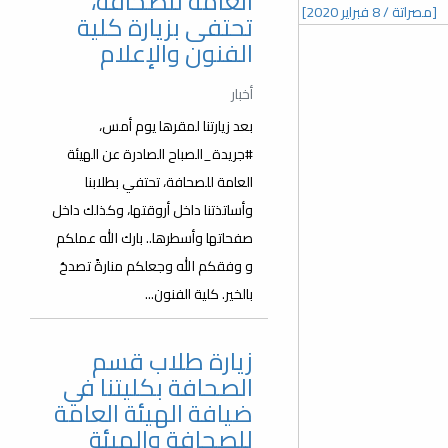
العامة للصحافة،
[مصراتة / 8 فبراير 2020]
تحتفى بزيارة كلية
الفنون والإعلام
أخبار
بعد زيارتنا لمقرها يوم أمس،
#جريدة_الصباح الصادرة عن الهيئة
العامة للصحافة، تحتفي بطلابنا
وأساتذتنا داخل أروقتها، وكذلك داخل
صفحاتها وأسطرها.. بارك الله عملكم
و وفقكم الله وجعلكم منارةً تصدحُ
بالخير. كلية الفنون...
زيارة طلاب قسم
الصحافة بكليتنا في
ضيافة الهيئة العامة
للصحافة والهيئة