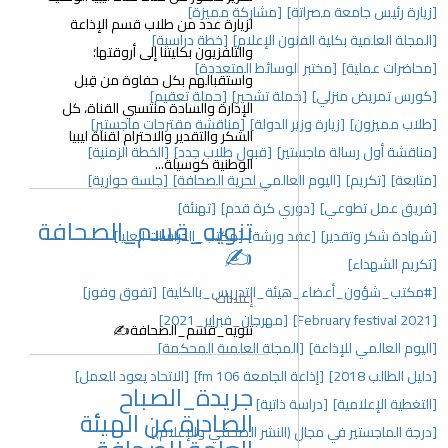
[زيارة رئيس جامعة مصراتة]
[مشاركة مميزة]
لزيارة عدد من طلاب قسم الإذاعة
[المجلة العلمية بكلية الفنون الإعلام]
[خطة دراسية]
والتلفزيون بكليتنا إلى أروقتها؛
[محاضرات عملية]
[مختبر الوسائط المتعددة]
واستقبالهم بكل حفاوة من قِبل
[كورس تمريض منزلي]
[حملة تشجير]
[حملة تعقيم]
الإدارة والسادة منتسبي القناة، كل
[طلاب مميزون]
[زيارة وزير الدولة]
[مناقشة مقترحات ماجستير]
الشكر والتقدير والاحترام لقناة ليبيا
[مناقشة أول رسالة ماجستير]
[قبول طلاب جدد]
[الخطة الزمنية]
الوطنية كوسيلة...
[متابعة]
[تكريم]
[اليوم العالمي لحرية الصحافة]
[جلسة حوارية]
[فريق عمل تطوعي]
[دوري كرة قدم]
[تهنئة]
تنويه_قسم_الصحافة
[شهادة شكر وتقدير]
[عقد ورشة]
[مكتب_الدراسات العليا]
✍️
[تكريم الشهداء]
[#مكتب_شؤون_أعضاء_هيئة_التدريس_بالكلية]
[تفوق وفوز]
إعلانات
[February festival 2021]
[مهرجان_فبراير_2021]
تنويه_قسم_الصحافة✍️
[اليوم العالمي للإذاعة]
[المجلة العلمية المحكمة]
[دليل الطالب 2018]
[إذاعة الجامعة 106 fm]
[الاتحاد يعود للعمل]
جريدة_الصباح
[التغطية الإعلامية]
[دراسة ذاتية]
الصادرة عن الهيئة
[درجة الماجستير في مجال (النشر الصحفي والإعلام)]