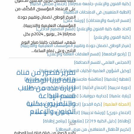
كليتنا تستقبل فريق التدقيق للحصول
[كلية الفنون والإعلام-جامعة مصراتة]
[اجتماع مجلس الكلية]
على الاعتماد المؤسسي المُكلًَف من
[الطلبة المتغيبين في الامتحانات النصفية]
المركز الوطني لضمان وتقييم جودة
[قسم الدراسة والإمتحانات]
[ورشة عمل]
المؤسسات التعليمية والتدريبية).
[اتحاد طلبة كلية الفنون والإعلام]
[قسم التصميم الداخلي]
مصراتة| 24_يونيو_2024م بكل
[كلية الفنون والإعلام]
شغف، استقبلت كليتنا صباح اليوم
[مركز الوطني لضمان جودة وتقييم المؤسسات التعليمية والتدريبية]
الاثنين وعلى تمام الساعة...
[]
[راديو الجامعة]
[قسم العلاقات العامة والإعلان]
[المجلس العلمي لقسم الصحافة]
تقرير مُصور من قناة
[وكيل الشؤون العلمية للكليات الانسانية]
[زيارة ميدانية]
قناة ليبيا الوطنية
[تغطية إعلامية]
[مناقشة ماجستير]
[استضافة]
[تسليم واستلام]
لزيارة عدد من طلاب
[دورة تدريبية]
[اجتماع الكلية]
[امتحانات عملية]
[دوري كرة القدم]
قسم الإذاعة
[زيارة علمية]
[جدارية حروفيات]
[مناقشة مشاريع]
والتلفزيون بكلية
[المجلة العلمية]
[كرة القدم]
[اجتماع موظفين]
[حلقة نقاش]
الفنون والإعلام
[اجتماع دوري]
[ورشة تدريبية]
[اجتماع]
[خارطة إذاعية جديدة]
[إطلالة]
[دليل الكلية 2019]
[متابعات]
[برنامج إطلالة]
أخبار
[تكريم الأطفال المتعافين من مرض السرطان]
تقرير مُصور من قناة قناة ليبيا الوطنية