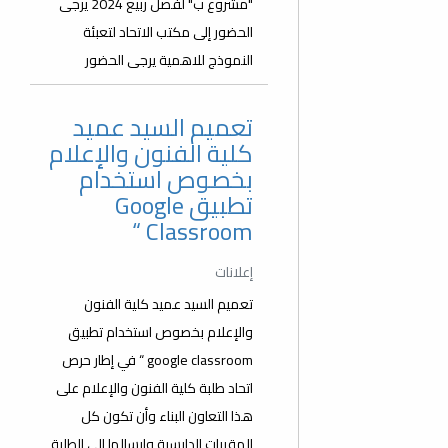
"مشروع ب" لفصل ربيع 2024 يرجى
الحضور إلى مكتب الاتحاد لتعبئة
النموذج للاهمية يرجى الحضور
تعميم السيد عميد
كلية الفنون والإعلام
بخصوص استخدام
تطبيق Google
Classroom “
إعلانات
تعميم السيد عميد كلية الفنون
والإعلام بخصوص استخدام تطبيق
google classroom “ في إطار حرص
اتحاد طلبة كلية الفنون والإعلام على
هذا التعاون البناء وأن تكون كل
المقررات الدارسية وارسالها إلى الطلبة