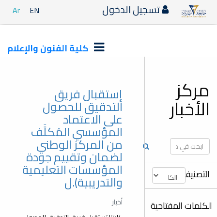
تسجيل الدخول
Ar
EN
كلية الفنون والإعلام
مركز
إستقبال فريق
الأخبار
التدقيق للحصول
على الاعتماد
المؤسسي المُكلًَف
من المركز الوطني
لضمان وتقييم جودة
المؤسسات التعليمية
التصنيفات
والتدريبية).ل
أخبار
الكلمات المفتاحية