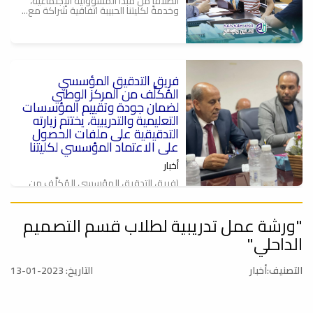
انطلاقاً من مبدأ المسؤولية الإجتماعية،
وخدمةً لكليتنا الحبيبة اتفاقية شراكة مع...
فريق التدقيق المؤسسي
ة
المُكلَّف من المركز الوطني
لضمان جودة وتقييم المؤسسات
التعليمية والتدريبية، يختتم زيارته
التدقيقية على ملفات الحصول
على الاعتماد المؤسسي لكليتنا
أخبار
(فريق التدقيق المؤسسي المُكلَّف من
المركز الوطني لضمان جودة وتقييم
المؤسسات...
"ورشة عمل تدريبية لطلاب قسم التصميم
إستقبال فريق التدقيق للحصول
على الاعتماد المؤسسي المُكلًَف
الداحلي"
من المركز الوطني لضمان وتقييم
جودة المؤسسات التعليمية
التصنيف:أخبار
التاريخ: 2023-01-13
والتدريبية).ل
أخبار
كليتنا تستقبل فريق التدقيق للحصول على