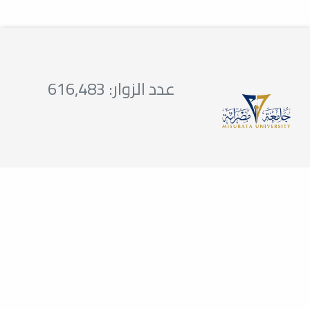
عدد الزوار: 616,483
تواصلوا معنا
218512663751
23-34
0151234567
college@gmail.com