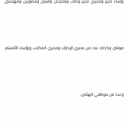
رؤساء تحرير ومديري تحرير وكتّاب ومخرجين وفنيين ومصورين ومهندسي
مونتاج، وكذلك عدد من مديري الإدارات ومديري المكاتب، ورؤساء الأقسام،
وعدد من موظفي الهيئتين.