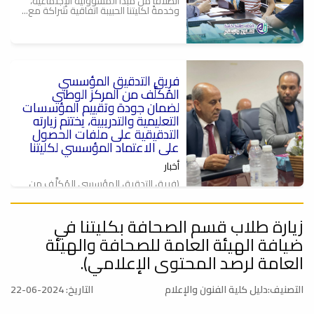
انطلاقاً من مبدأ المسؤولية الإجتماعية،
وخدمةً لكليتنا الحبيبة اتفاقية شراكة مع...
فريق التدقيق المؤسسي
ة
المُكلَّف من المركز الوطني
لضمان جودة وتقييم المؤسسات
التعليمية والتدريبية، يختتم زيارته
التدقيقية على ملفات الحصول
على الاعتماد المؤسسي لكليتنا
أخبار
(فريق التدقيق المؤسسي المُكلَّف من
المركز الوطني لضمان جودة وتقييم
المؤسسات...
زيارة طلاب قسم الصحافة بكليتنا في
إستقبال فريق التدقيق للحصول
على الاعتماد المؤسسي المُكلًَف
ضيافة الهيئة العامة للصحافة والهيئة
من المركز الوطني لضمان وتقييم
العامة لرصد المحتوى الإعلامي).
جودة المؤسسات التعليمية
والتدريبية).ل
التصنيف:دليل كلية الفنون والإعلام
التاريخ: 2024-06-22
أخبار
كليتنا تستقبل فريق التدقيق للحصول على