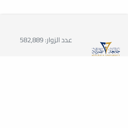
عدد الزوار: 582,889
تواصلوا معنا
218512663751
23-34
0151234567
college@gmail.com