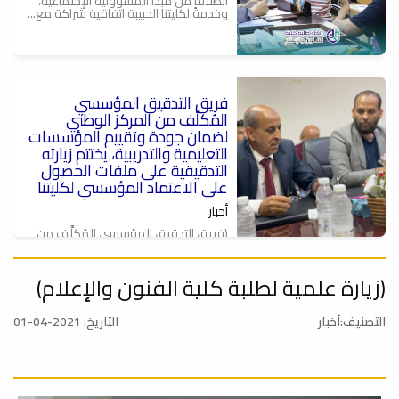
انطلاقاً من مبدأ المسؤولية الإجتماعية،
وخدمةً لكليتنا الحبيبة اتفاقية شراكة مع...
فريق التدقيق المؤسسي
ة
المُكلَّف من المركز الوطني
لضمان جودة وتقييم المؤسسات
التعليمية والتدريبية، يختتم زيارته
التدقيقية على ملفات الحصول
على الاعتماد المؤسسي لكليتنا
أخبار
(فريق التدقيق المؤسسي المُكلَّف من
المركز الوطني لضمان جودة وتقييم
المؤسسات...
‏(زيارة علمية لطلبة كلية الفنون والإعلام)
إستقبال فريق التدقيق للحصول
على الاعتماد المؤسسي المُكلًَف
من المركز الوطني لضمان وتقييم
التصنيف:أخبار
التاريخ: 2021-04-01
جودة المؤسسات التعليمية
والتدريبية).ل
أخبار
كليتنا تستقبل فريق التدقيق للحصول على