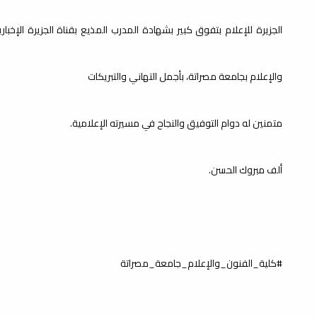
الجزيرة للإعلام بتفوق كبير بشهادة المدرب المذيع بقناة الجزيرة الإخباري
والإعلام بجامعة مصراتة، بأجمل التهاني والتبريكات
متمنين له دوام التوفيق والنجاح في مسيرته الإعلامية.
ألف مبروك الحسن.
#كلية_الفنون_والإعلام_جامعة_مصراتة