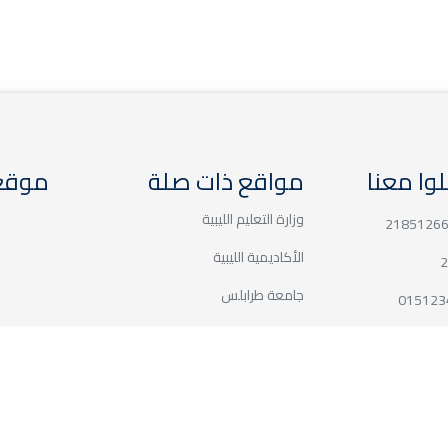
وا معنا
مواقع ذات صلة
موقع 
وزارة التعليم الليبية
2185126
الأكاديمية الليبية
2
جامعة طرابلس
015123
جامعة بنغازي
college@gmai
جامعة الزاوية
مركز الطاقات المتجددة
اللجنة المشتركة بين جامعة